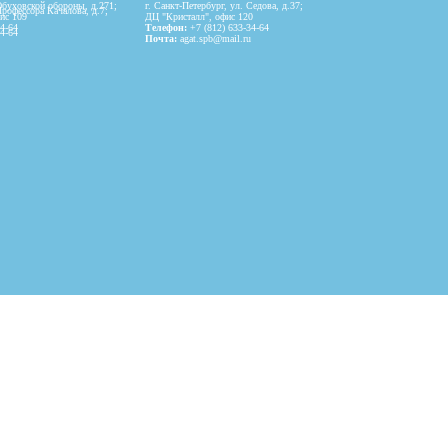
Обуховской обороны, д.271;
г. Санкт-Петербург,
ул. Седова, д.37;
Профессора Качалова, д.7;
ис 109
ДЦ "Кристалл", офис 120
34-64
Телефон:
+7 (812) 633-34-64
34-64
Почта:
agat.spb@mail.ru