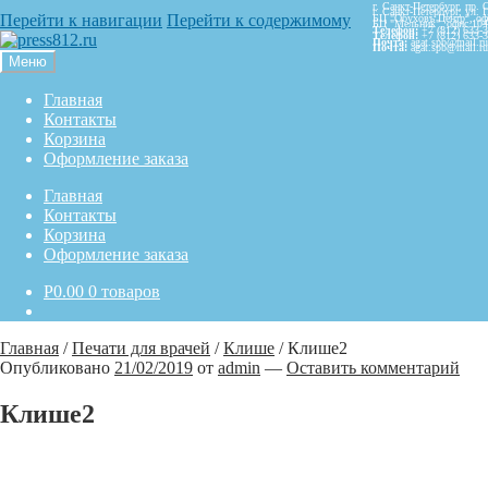
г. Санкт-Петербург,
пр. 
г. Санкт-Петербург,
ул. 
Перейти к навигации
Перейти к содержимому
БЦ "Обуховъ Центр", оф
БЦ "Мельник", офис 104
Телефон:
+7 (812) 633-
Телефон:
+7 (812) 633-
Почта:
agat.spb@mail.ru
Почта:
agat.spb@mail.ru
Меню
Главная
Контакты
Корзина
Оформление заказа
Главная
Контакты
Корзина
Оформление заказа
Р
0.00
0 товаров
Главная
/
Печати для врачей
/
Клише
/
Клише2
Опубликовано
21/02/2019
от
admin
—
Оставить комментарий
Клише2