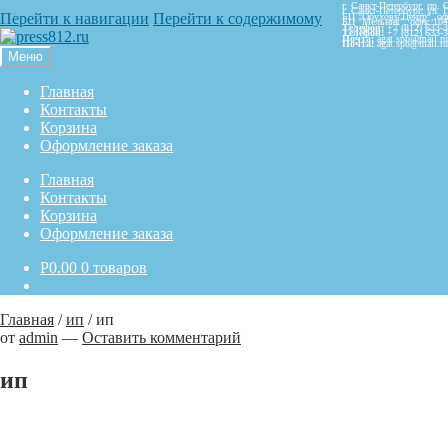
г. Санкт-Петербург,
пр. 
г. Санкт-Петербург,
ул. 
Перейти к навигации
Перейти к содержимому
БЦ "Обуховъ Центр", оф
БЦ "Мельник", офис 104
Телефон:
+7 (812) 633-
Телефон:
+7 (812) 633-
Почта:
agat.spb@mail.ru
Почта:
agat.spb@mail.ru
Меню
Главная
Контакты
Корзина
Оформление заказа
Главная
Контакты
Корзина
Оформление заказа
Р
0.00
0 товаров
Главная
/
ип
/
ип
от
admin
—
Оставить комментарий
ип