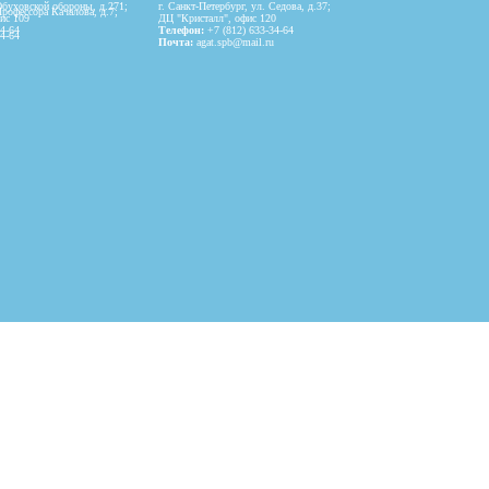
Обуховской обороны, д.271;
г. Санкт-Петербург,
ул. Седова, д.37;
Профессора Качалова, д.7;
ис 109
ДЦ "Кристалл", офис 120
34-64
Телефон:
+7 (812) 633-34-64
34-64
Почта:
agat.spb@mail.ru