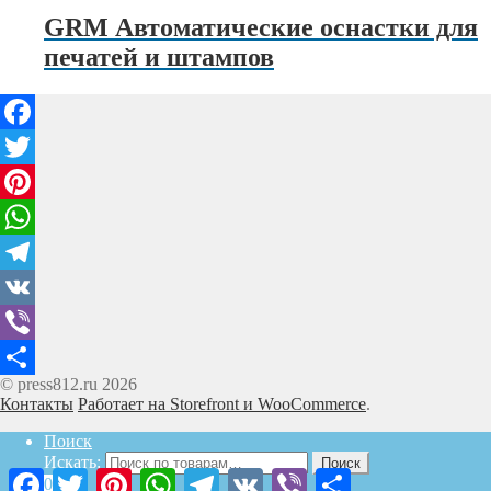
GRM Автоматические оснастки для
печатей и штампов
Facebook
Twitter
Pinterest
WhatsApp
Telegram
VK
Viber
© press812.ru 2026
Отправить
Контакты
Работает на Storefront и WooCommerce
.
Поиск
Искать:
Поиск
Facebook
Twitter
Pinterest
WhatsApp
Telegram
VK
Viber
Отправить
0